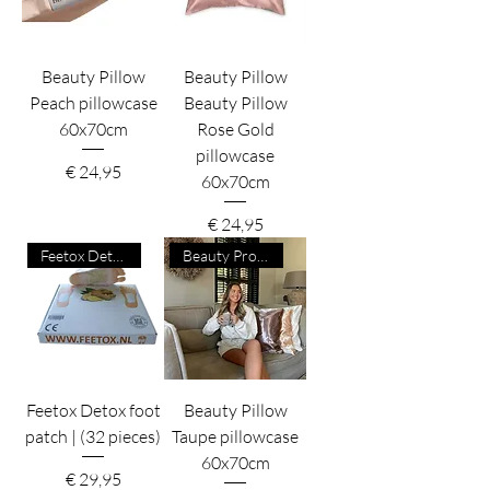
Beauty Pillow
Beauty Pillow
Peach pillowcase
Beauty Pillow
60x70cm
Rose Gold
pillowcase
Prijs
€ 24,95
60x70cm
Prijs
€ 24,95
Feetox Detox Voetpleisters
Beauty Product
Feetox Detox foot
Beauty Pillow
patch | (32 pieces)
Taupe pillowcase
60x70cm
Prijs
€ 29,95