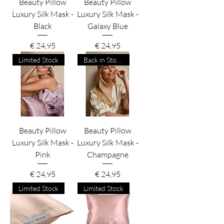
Beauty Pillow
Beauty Pillow
Luxury Silk Mask -
Luxury Silk Mask -
Black
Galaxy Blue
Prijs
Prijs
€ 24,95
€ 24,95
Limited Stock
Back in Stock!
Beauty Pillow
Beauty Pillow
Luxury Silk Mask -
Luxury Silk Mask -
Pink
Champagne
Prijs
Prijs
€ 24,95
€ 24,95
Limited Stock
Limited Stock