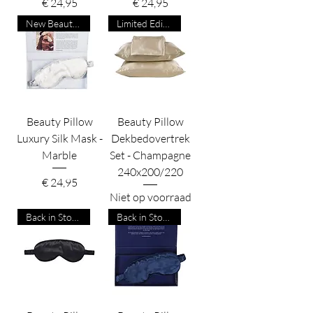
Prijs
Prijs
€ 24,95
€ 24,95
New Beauty Product
Limited Edition
Beauty Pillow
Beauty Pillow
Luxury Silk Mask -
Dekbedovertrek
Marble
Set - Champagne
240x200/220
Prijs
€ 24,95
Niet op voorraad
Back in Stock!
Back in Stock!