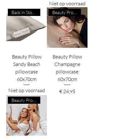
Niet op voorraad
Back in Stock!
Beauty Product
Beauty Pillow
Beauty Pillow
Sandy Beach
Champagne
pillowcase
pillowcase
60x70cm
60x70cm
Niet op voorraad
Prijs
€ 24,95
Beauty Product