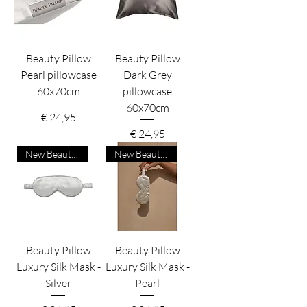
Beauty Pillow
Beauty Pillow
Pearl pillowcase
Dark Grey
60x70cm
pillowcase
60x70cm
Prijs
€ 24,95
Prijs
€ 24,95
New Beauty Product
New Beauty Product
Beauty Pillow
Beauty Pillow
Luxury Silk Mask -
Luxury Silk Mask -
Silver
Pearl