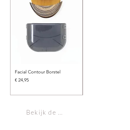
Facial Contour Borstel
Vitaly Med Soft Plus
Massagekussen
Prijs
€ 24,95
Prijs
€ 239,00
Bekijk de volledige collectie