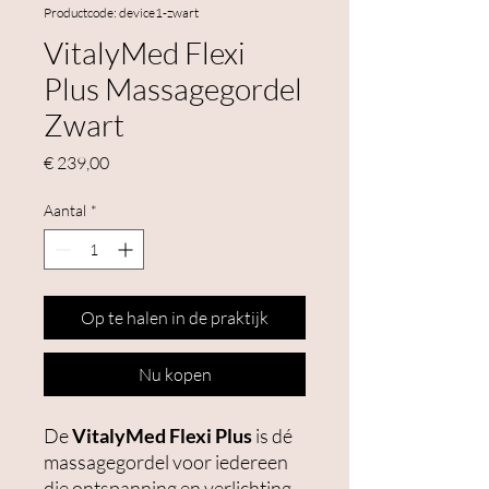
Productcode: device1-zwart
VitalyMed Flexi
Plus Massagegordel
Zwart
Prijs
€ 239,00
Aantal
*
Op te halen in de praktijk
Nu kopen
De
VitalyMed Flexi Plus
is dé
massagegordel voor iedereen
die ontspanning en verlichting