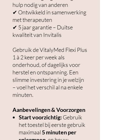
hulp nodig van anderen
✔ Ontwikkeld in samenwerking
met therapeuten
✔ 5 jaar garantie – Duitse
kwaliteit van Invitalis
Gebruik de VitalyMed Flexi Plus
1 à 2 keer per week als
onderhoud, of dagelijks voor
herstel en ontspanning. Een
slimme investering in je welzijn
– voel het verschil al na enkele
minuten.
Aanbevelingen & Voorzorgen
Start voorzichtig:
Gebruik
het toestel bij eerste gebruik
maximaal
5 minuten per
spiergroep
, en bouw