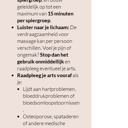
geleidelijk op tot een
maximum van
15 minuten
per spiergroep
.
Luister naar je lichaam:
De
verdraagzaamheid voor
massage kan per persoon
verschillen. Voel je pijn of
ongemak?
Stop dan het
gebruik onmiddellijk
en
raadpleeg eventueel je arts.
Raadpleeg je arts vooraf
als
je:
Lijdt aan hartproblemen,
bloeddrukproblemen of
bloedsomloopstoornissen
.
Osteoporose, spataderen
of andere medische