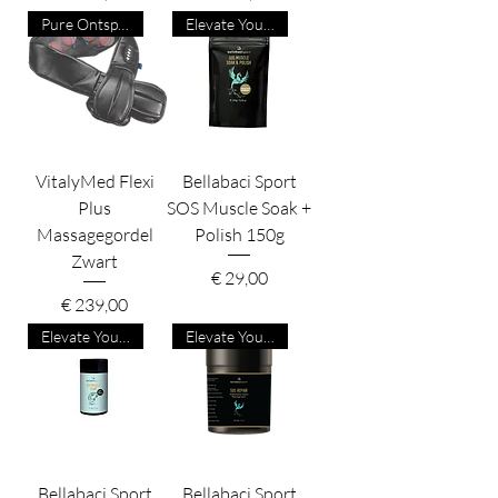
Pure Ontspanning
Elevate Your Game
VitalyMed Flexi
Bellabaci Sport
Plus
SOS Muscle Soak +
Massagegordel
Polish 150g
Zwart
Prijs
€ 29,00
Prijs
€ 239,00
Elevate Your Game
Elevate Your Game
Bellabaci Sport
Bellabaci Sport