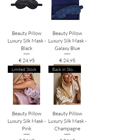
Beauty Pillow
Beauty Pillow
Luxury Silk Mask -
Luxury Silk Mask -
Black
Galaxy Blue
Prijs
Prijs
€ 24,95
€ 24,95
Limited Stock
Back in Stock!
Beauty Pillow
Beauty Pillow
Luxury Silk Mask -
Luxury Silk Mask -
Pink
Champagne