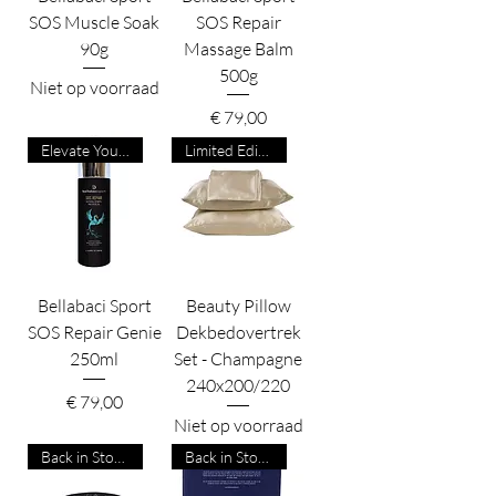
SOS Muscle Soak
SOS Repair
90g
Massage Balm
500g
Niet op voorraad
Prijs
€ 79,00
Elevate Your Game
Limited Edition
Bellabaci Sport
Beauty Pillow
SOS Repair Genie
Dekbedovertrek
250ml
Set - Champagne
240x200/220
Prijs
€ 79,00
Niet op voorraad
Back in Stock!
Back in Stock!