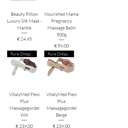
Beauty Pillow
Nourished Mama
Luxury Silk Mask -
Pregnancy
Marble
Massage Balm
500g
Prijs
€ 24,95
Prijs
€ 89,00
Pure Ontspanning
Pure Ontspanning
VitalyMed Flexi
VitalyMed Flexi
Plus
Plus
Massagegordel
Massagegordel
Wit
Beige
Prijs
Prijs
€ 239,00
€ 239,00