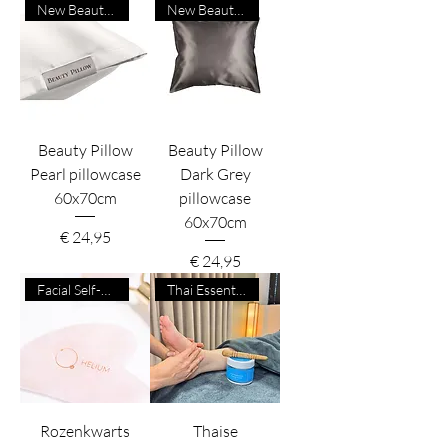
New Beauty Product
New Beauty Product
Beauty Pillow
Beauty Pillow
Pearl pillowcase
Dark Grey
60x70cm
pillowcase
60x70cm
Prijs
€ 24,95
Prijs
€ 24,95
Facial Self-Care
Thai Essentials
Rozenkwarts
Thaise