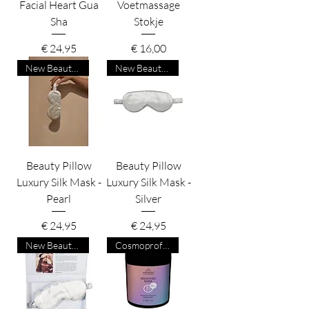
Facial Heart Gua
Voetmassage
Sha
Stokje
Prijs
Prijs
€ 24,95
€ 16,00
New Beauty Product
New Beauty Product
Beauty Pillow
Beauty Pillow
Luxury Silk Mask -
Luxury Silk Mask -
Pearl
Silver
Prijs
Prijs
€ 24,95
€ 24,95
New Beauty Product
Cosmoprof 2025 Winner – Mom &