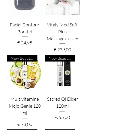
Facial Contour
Vitaly Med Soft
Borstel
Plus
Massagekussen
Prijs
€ 24,95
Prijs
€ 239,00
New Beauty Product
New Beauty Product
Multivitamine
Sacred Qi Elixer
Mojo Genie 120
120ml
ml
Prijs
€ 55,00
Prijs
€ 73,00