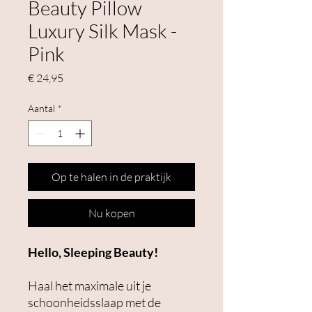
Beauty Pillow
Luxury Silk Mask -
Pink
Prijs
€ 24,95
Aantal
*
Op te halen in de praktijk
Nu kopen
Hello, Sleeping Beauty!
Haal het maximale uit je
schoonheidsslaap met de