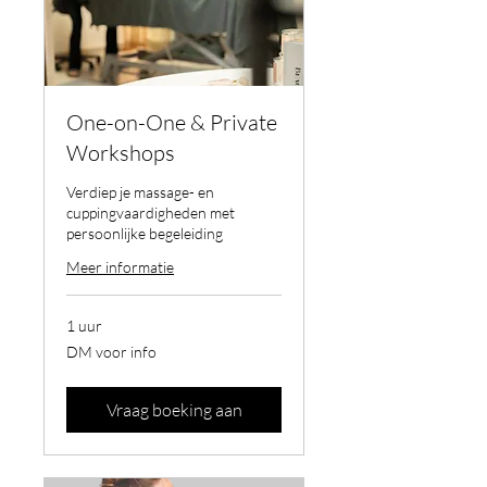
One-on-One & Private
Workshops
Verdiep je massage- en
cuppingvaardigheden met
persoonlijke begeleiding
Meer informatie
1 uur
DM
DM voor info
voor
info
Vraag boeking aan