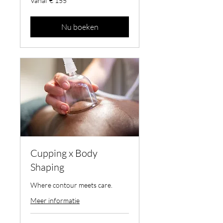
Vanaf € 155
155
euro
Nu boeken
Cupping x Body
Shaping
Where contour meets care.
Meer informatie