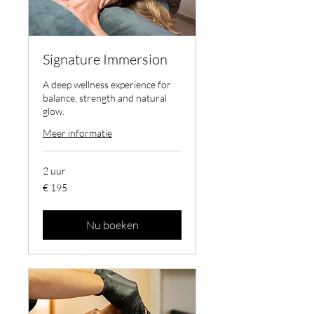
Signature Immersion
A deep wellness experience for
balance, strength and natural
glow.
Meer informatie
2 uur
195
€ 195
euro
Nu boeken