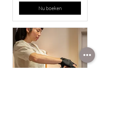
Nu boeken
SFL™ Traject: 8 weken
Een diep transformerende kuur
voor ontspanning, lifting en
innerlijke rust
Meer informatie
1 uur - 1 uur 30 min.