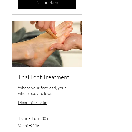
Nu boeken
Thai Foot Treatment
Where your feet lead, your
whole body follows.
Meer informatie
1 uur - 1 uur 30 min.
Vanaf
Vanaf € 115
115
euro