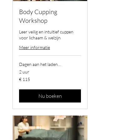
Body Cupping
Workshop
Leer veilig en intuïtief cuppen
voor lichaam & welzijn
Meer informatie
Dagen aan het laden...
2 uur
115
€ 115
euro
Nu boeken