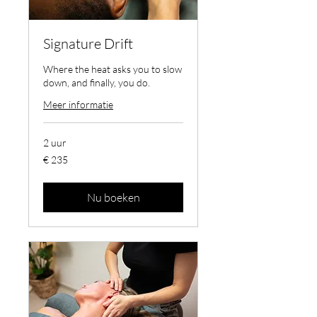
Signature Drift
Where the heat asks you to slow
down, and finally, you do.
Meer informatie
2 uur
235
€ 235
euro
Nu boeken