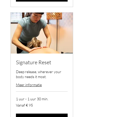
Signature Reset
Deep release, wherever your
body needs it most.
Meer informatie
1 uur - 1 uur 30 min.
Vanaf
Vanaf € 95
95
euro