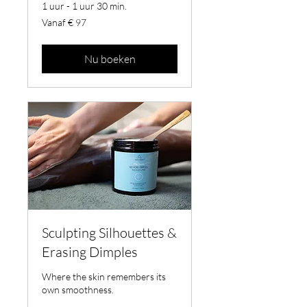
1 uur - 1 uur 30 min.
Vanaf
Vanaf € 97
97
euro
Nu boeken
Sculpting Silhouettes &
Erasing Dimples
Where the skin remembers its
own smoothness.