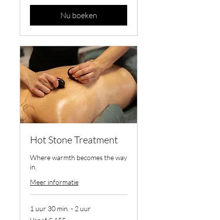
Nu boeken
Hot Stone Treatment
Where warmth becomes the way
in.
Meer informatie
1 uur 30 min. - 2 uur
Vanaf