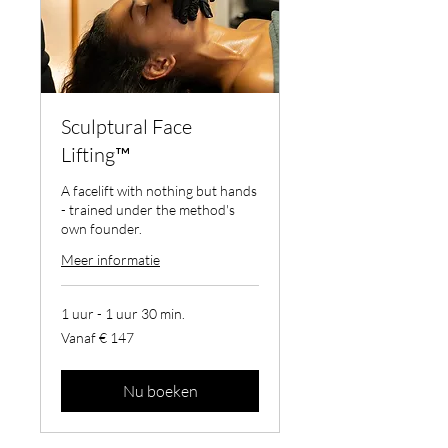
Sculptural Face
Lifting™
A facelift with nothing but hands
- trained under the method's
own founder.
Meer informatie
1 uur - 1 uur 30 min.
Vanaf
Vanaf € 147
147
euro
Nu boeken