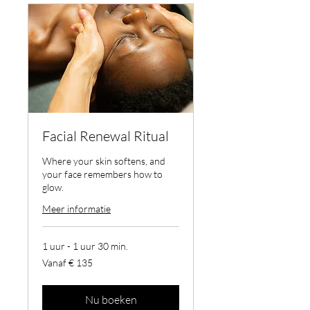
Facial Renewal Ritual
Where your skin softens, and
your face remembers how to
glow.
Meer informatie
1 uur - 1 uur 30 min.
Vanaf
Vanaf € 135
135
euro
Nu boeken