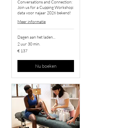
Conversations and Connection:
Join us for a Cupping Workshop:
data voor najaar 2026 bekend!
Meer informatie
Dagen aan het laden...
2 uur 30 min.
137
€ 137
euro
Nu boeken