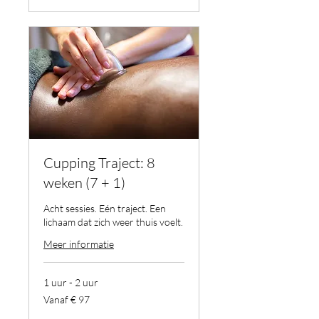
Cupping Traject: 8
weken (7 + 1)
Acht sessies. Eén traject. Een
lichaam dat zich weer thuis voelt.
Meer informatie
1 uur - 2 uur
Vanaf
Vanaf € 97
97
euro