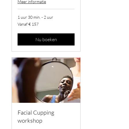
Meer informatie
1 uur 30 min. - 2 uur
Vanaf
Vanaf € 157
157
euro
Nu boeken
Facial Cupping
workshop