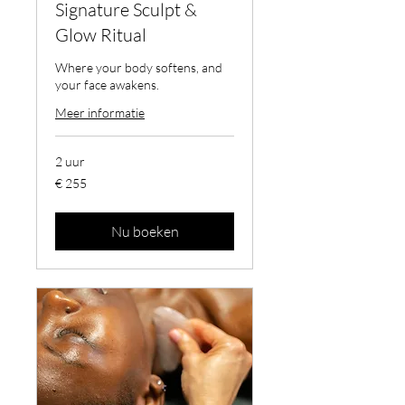
Signature Sculpt &
Glow Ritual
Where your body softens, and
your face awakens.
Meer informatie
2 uur
255
€ 255
euro
Nu boeken