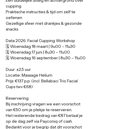
Een duidelijke uitleg en achtergrond over
cupping
Praktische instructies & tijd om zelf te
oefenen
Gezellige sfeer met drankjes & gezonde
snacks
Data 2026: Facial Cupping Workshop
🗓️ Woensdag 18 maart | 9u00 – 11u30
🗓️ Woensdag 17 juni | 8u30 – 11u00
🗓️ Woensdag 16 september | 8u30 – 11u00
Duur: ±2,5 uur
Locatie: Massage Helium
Prijs: €137 p.p. (incl. Bellabaci Trio Facial
Cups twv €68)
Reservering:
Bij inschrijving vragen we een voorschot
van €50 om je plekje te reserveren.
Het resterende bedrag van €87 betaal je
op de dag zelf via Payconiq of cash.
Bedankt voor je begrip dat dit voorschot