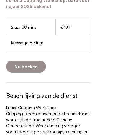
us for a Cupping Workshop: data voor
najaar 2026 bekend!
137
euro
2 uur 30 min.
2
€ 137
u
u
Massage Helium
r
3
0
m
Nu boeken
i
n
.
Beschrijving van de dienst
Facial Cupping Workshop
Cupping is een eeuwenoude techniek met
wortels in de Traditionele Chinese
Geneeskunde. Waar cupping vroeger
vooral werd ingezet voor pijn, spanning en