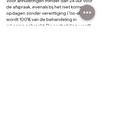
Voor annuleringen minder dan 24 uur voor
de afspraak, evenals bij het niet komen
opdagen zonder verwittiging ('no-show'),
wordt 100% van de behandeling in
rekening gebracht. De aanbetaling wordt
in dit geval niet terugbetaald en dient als
deel van dit bedrag; het resterende
bedrag wordt aangerekend.
Indien u te laat arriveert, wordt de
behandeltijd ingekort, maar wordt het
volledige bedrag van de behandeling
aangerekend.
Contactgegevens
Petrus Janssensstraat 14, Kalmthout,
Belgium
0484596296
info@massagehelium.be