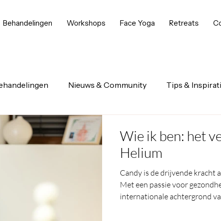
Behandelingen
Workshops
Face Yoga
Retreats
Co
ehandelingen
Nieuws & Community
Tips & Inspirat
Wie ik ben: het 
Helium
Candy is de drijvende kracht
Met een passie voor gezondhei
internationale achtergrond va
professionele massages op maa
massage en waarom luisteren n