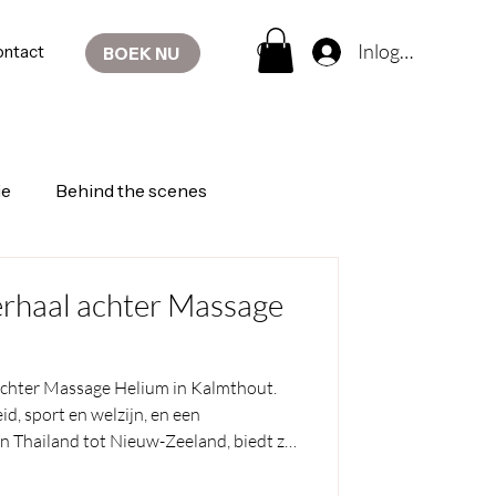
Inloggen
ntact
BOEK NU
ie
Behind the scenes
verhaal achter Massage
 achter Massage Helium in Kalmthout.
d, sport en welzijn, en een
n Thailand tot Nieuw-Zeeland, biedt ze
t. Ontdek haar verhaal, haar visie op
aar je lichaam centraal staat.