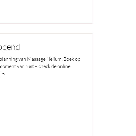
opend
rplanning van Massage Helium. Boek op
 moment van rust – check de online
jes