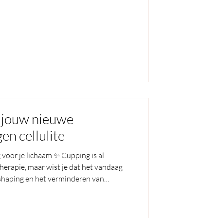
 jouw nieuwe
en cellulite
voor je lichaam ✨ Cupping is al
herapie, maar wist je dat het vandaag
shaping en het verminderen van
hte technieken stimuleren we de
spanningen én krijgt je huid een
. Een natuurlijke boost voor je