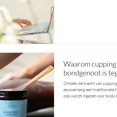
Waarom cupping
bondgenoot is teg
Ontdek de kracht van cupping 
eeuwenlang een traditionele t
ook wordt ingezet voor body 
cellulite en dimples? Met zac
doorbloeding, verminderen we 
strakkere, gladdere uitstraling