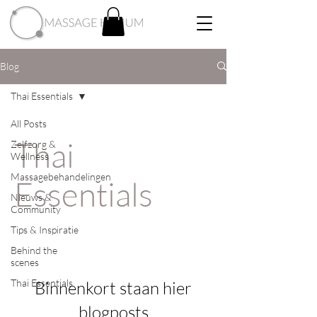
Blog
Thai Essentials
All Posts
Thai
Zelfzorg &
Wellness
Massagebehandelingen
Essentials
Nieuws &
Community
Tips & Inspiratie
Behind the
scenes
Thai Essentials
Binnenkort staan hier
blogposts