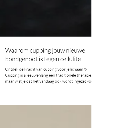
Waarom cupping jouw nieuwe
bondgenoot is tegen cellulite
Ontdek de kracht van cupping voor je lichaam ✨
Cupping is al eeuwenlang een traditionele therapie,
maar wist je dat het vandaag ook wordt ingezet voor
body shaping en het verminderen van cellulite en
dimples? Met zachte technieken stimuleren we de
doorbloeding, verminderen we spanningen én krijgt
je huid een strakkere, gladdere uitstraling. Een
natuurlijke boost voor je zelfvertrouwen en je
lichaam!