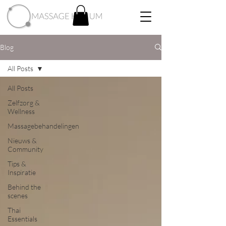
Blog
All Posts
All Posts
Zelfzorg &
Wellness
Massagebehandelingen
Nieuws &
Community
Tips &
Inspiratie
Behind the
scenes
Thai
Essentials