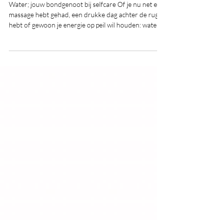
Zomer, selfcare & water: even tijd
voor jou
Water; jouw bondgenoot bij selfcare Of je nu net een
massage hebt gehad, een drukke dag achter de rug
hebt of gewoon je energie op peil wil houden: water is
essentieel.