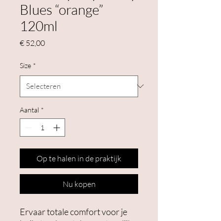
Blues “orange”
120ml
Prijs
€ 52,00
Size
*
Aantal
*
Op te halen in de praktijk
Nu kopen
Ervaar totale comfort voor je