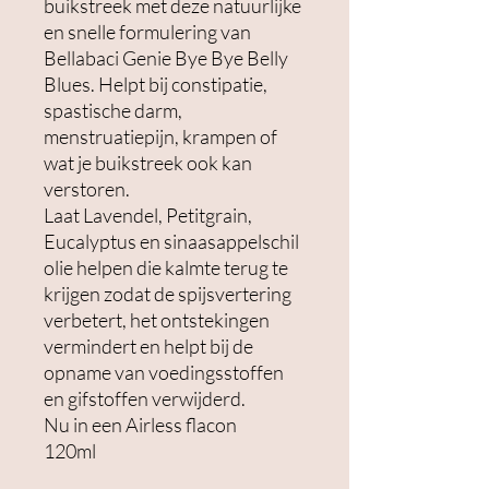
buikstreek met deze natuurlijke
en snelle formulering van
Bellabaci Genie Bye Bye Belly
Blues. Helpt bij constipatie,
spastische darm,
menstruatiepijn, krampen of
wat je buikstreek ook kan
verstoren.
Laat Lavendel, Petitgrain,
Eucalyptus en sinaasappelschil
olie helpen die kalmte terug te
krijgen zodat de spijsvertering
verbetert, het ontstekingen
vermindert en helpt bij de
opname van voedingsstoffen
en gifstoffen verwijderd.
Nu in een Airless flacon
120ml