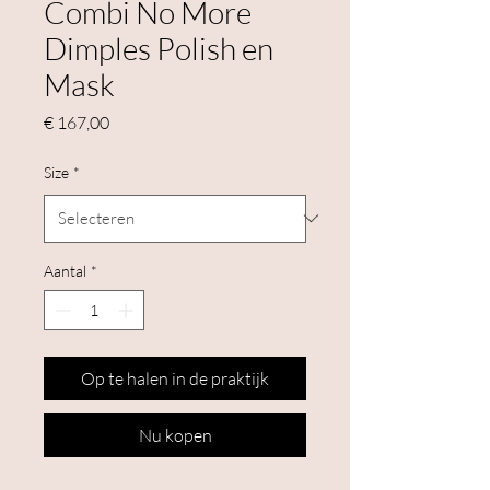
Combi No More
Dimples Polish en
Mask
Prijs
€ 167,00
Size
*
Aantal
*
Op te halen in de praktijk
Nu kopen