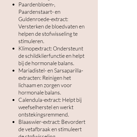
Paardenbloem-,
Paardenstaart- en
Guldenroede-extract:
Versterken de bloedvaten en
helpen de stofwisseling te
stimuleren.
Klimopextract: Ondersteunt
de schildklierfunctie en helpt
bij de hormonale balans.
Mariadistel- en Sarsaparilla-
extracten: Reinigen het
lichaam en zorgen voor
hormonale balans.
Calendula-extract: Helpt bij
weefselherstel en werkt
ontstekingsremmend.
Blaaswier-extract: Bevordert
de vetafbraak en stimuleert
de stofwisseling.