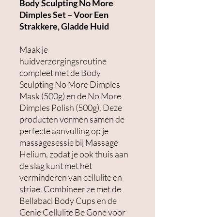
Body Sculpting No More
Dimples Set – Voor Een
Strakkere, Gladde Huid
Maak je
huidverzorgingsroutine
compleet met de Body
Sculpting No More Dimples
Mask (500g) en de No More
Dimples Polish (500g). Deze
producten vormen samen de
perfecte aanvulling op je
massagesessie bij Massage
Helium, zodat je ook thuis aan
de slag kunt met het
verminderen van cellulite en
striae. Combineer ze met de
Bellabaci Body Cups en de
Genie Cellulite Be Gone voor