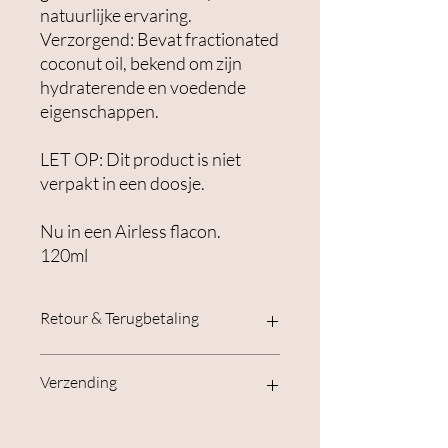
natuurlijke ervaring.
Verzorgend: Bevat fractionated
coconut oil, bekend om zijn
hydraterende en voedende
eigenschappen.
LET OP: Dit product is niet
verpakt in een doosje.
Nu in een Airless flacon.
120ml
Retour & Terugbetaling
Bij retour van producten:
Verzending
Je hebt altijd de mogelijkheid om van
mening te veranderen. Producten in de
Verzending gebeurt één keer per