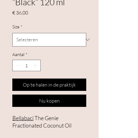
“Black” 120 ml
Prijs
€ 36,00
Size
*
Aantal
*
Op te halen in de praktijk
Nu kopen
Bellabaci
The Genie
Fractionated Coconut Oil