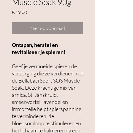
Muscle Soak 90g
Prijs
€ 19,00
Niet op voorraad
Ontspan, herstel en
revitaliseer je spieren!
Geef je vermoeide spieren de
verzorging die ze verdienen met
de Bellabaci Sport SOS Muscle
Soak. Deze krachtige mix van
arnica, St. Janskruid,
smeerwortel, lavendel en
immortelle helpt spierspanning
te verminderen, de
bloedsomloop te stimuleren en
het lichaam te kalmeren na een