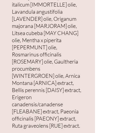
italicum [IMMORTELLE] olie,
Lavandula angustifolia
[LAVENDER] olie, Origanum
majorana [MARJORAM] olie,
Litsea cubeba [MAY CHANG]
olie, Mentha x piperita
[PEPERMUNT] olie,
Rosmarinus officinalis
[ROSEMARY] olie, Gaultheria
procumbens
[WINTERGROEN] olie, Arnica
Montana [ARNICA] extract,
Bellis perennis [DAISY] extract,
Erigeron
canadensis/canadense
[FLEABANE] extract, Paeonia
officinalis [PAEONY] extract,
Ruta graveolens [RUE] extract.