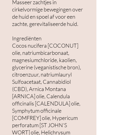
Masseer zachtjes in
cirkelvormige bewegingen over
de huid en spoel af voor een
zachte, gerevitaliseerde huid.
Ingrediënten
Cocos nucifera [COCONUT]
olie, natriumbicarbonaat,
magnesiumchloride, kaolien,
glycerine (veganistische bron),
citroenzuur, natriumlauryl
Sulfoacetaat, Cannabidiol
(CBD), Arnica Montana
[ARNICA] olie, Calendula
officinalis [CALENDULA] olie,
Symphytum officinale
[COMFREY] olie, Hypericum
perforatum [ST JOHN’S
WORT] olie, Helichrysum