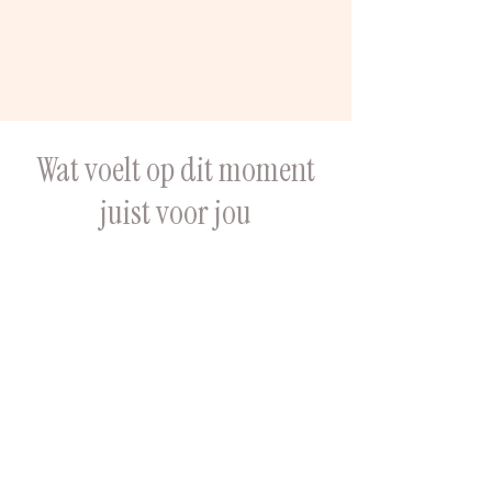
Wat voelt op dit moment
juist voor jou